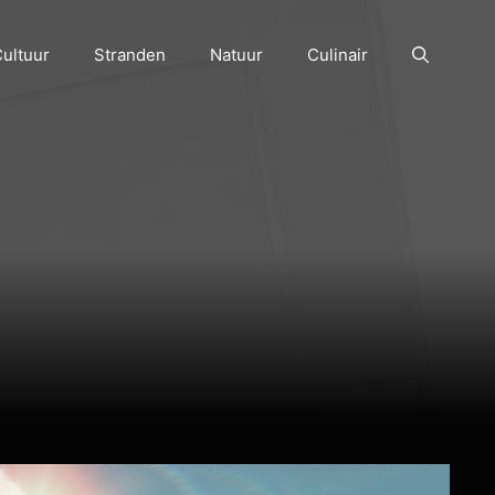
ultuur
Stranden
Natuur
Culinair