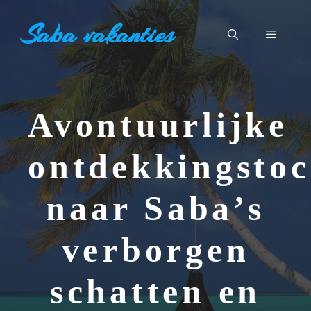
Ga
Saba vakanties
naar
Menu
de
inhoud
Avontuurlijke
ontdekkingstoc
naar Saba’s
verborgen
schatten en