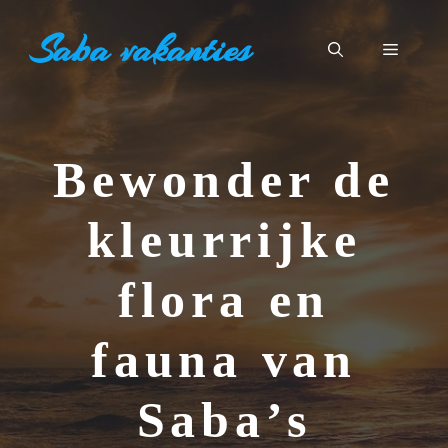
Ga
Saba vakanties
naar
Menu
de
inhoud
Bewonder de
kleurrijke
flora en
fauna van
Saba’s