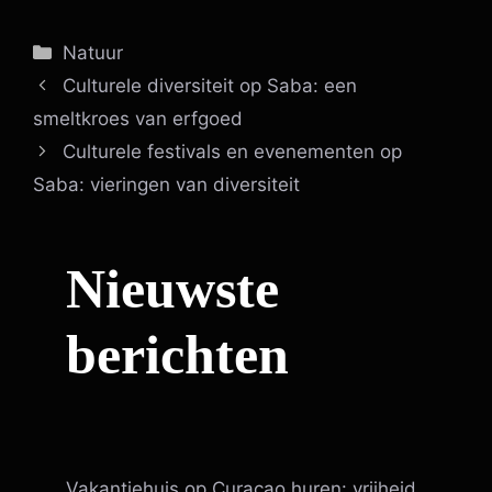
Categorieën
Natuur
Culturele diversiteit op Saba: een
smeltkroes van erfgoed
Culturele festivals en evenementen op
Saba: vieringen van diversiteit
Nieuwste
berichten
Vakantiehuis op Curaçao huren: vrijheid,