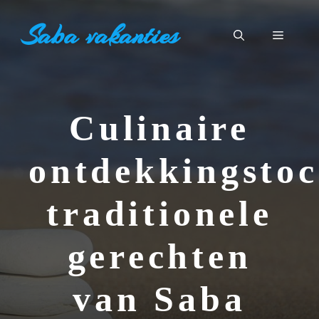
Ga
Saba vakanties
naar
Menu
de
inhoud
Culinaire
ontdekkingstoc
traditionele
gerechten
van Saba