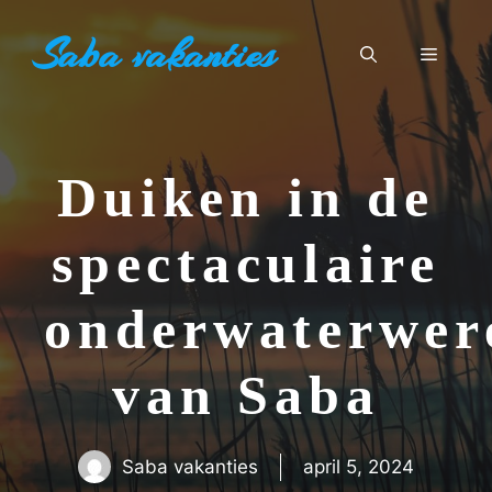
Ga
Saba vakanties
naar
Menu
de
inhoud
Duiken in de
spectaculaire
onderwaterwer
van Saba
Saba vakanties
april 5, 2024