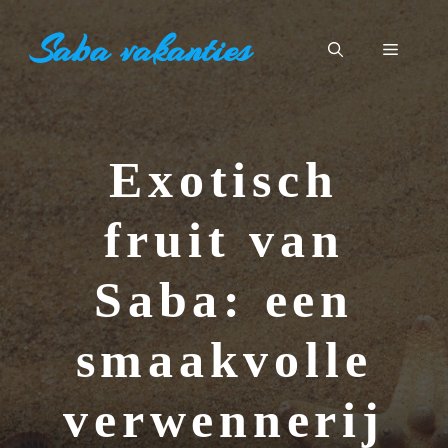
Ga
Saba vakanties
naar
Menu
de
inhoud
Exotisch
fruit van
Saba: een
smaakvolle
verwennerij