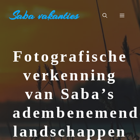
Ga
Saba vakanties
naar
Menu
de
inhoud
Fotografische
verkenning
van Saba’s
adembenemend
landschappen