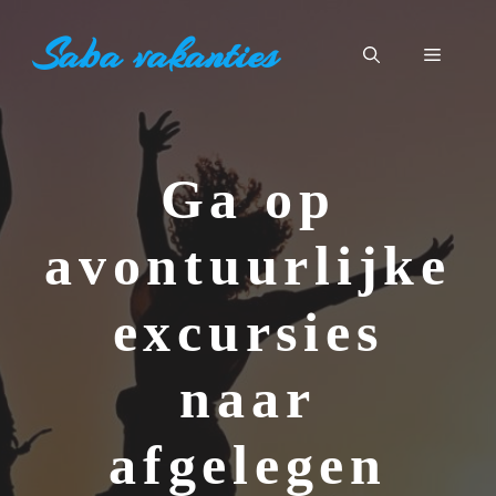
Ga
Saba vakanties
naar
Menu
de
inhoud
Ga op
avontuurlijke
excursies
naar
afgelegen