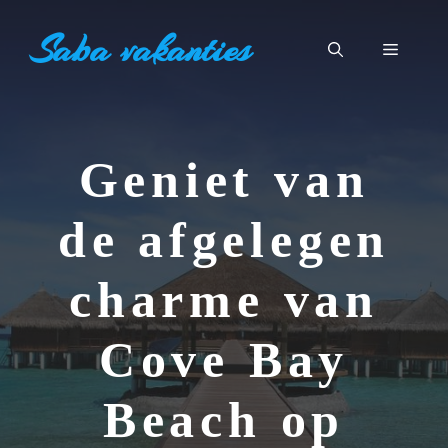
Ga
Saba vakanties
naar
Menu
de
inhoud
Geniet van
de afgelegen
charme van
Cove Bay
Beach op