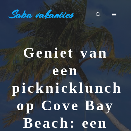
Ga
Saba vakanties
naar
Menu
de
inhoud
Geniet van
een
picknicklunch
op Cove Bay
Beach: een