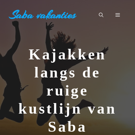
Ga
Saba vakanties
naar
Menu
de
inhoud
Kajakken
langs de
ruige
kustlijn van
Saba