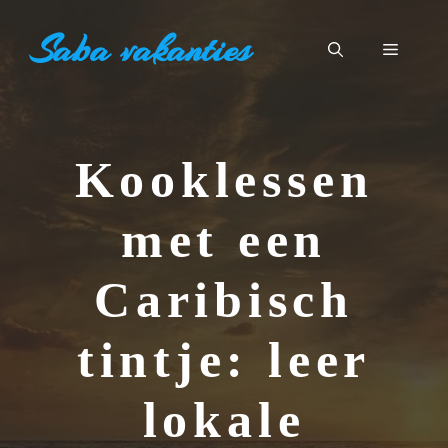
Ga
Saba vakanties
naar
Menu
de
inhoud
Kooklessen
met een
Caribisch
tintje: leer
lokale