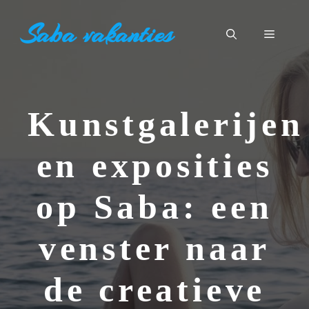
Ga
Saba vakanties
naar
Menu
de
inhoud
Kunstgalerijen
en exposities
op Saba: een
venster naar
de creatieve