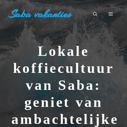
Ga
Saba vakanties
naar
Menu
de
inhoud
Lokale
koffiecultuur
van Saba:
geniet van
ambachtelijke