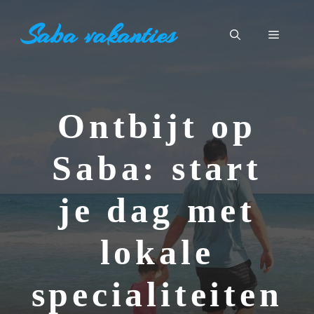
Ga
Saba vakanties
naar
Menu
de
inhoud
Ontbijt op
Saba: start
je dag met
lokale
specialiteiten