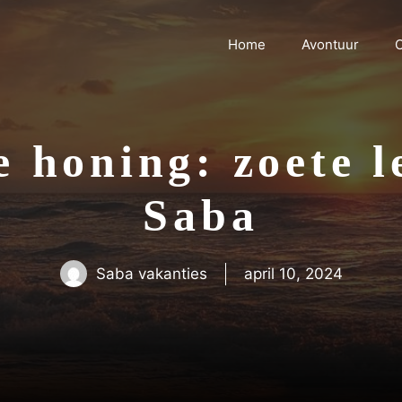
Home
Avontuur
C
e honing: zoete 
Saba
Saba vakanties
april 10, 2024