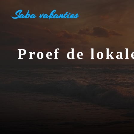
Ga
Saba vakanties
naar
de
inhoud
Proef de lokal