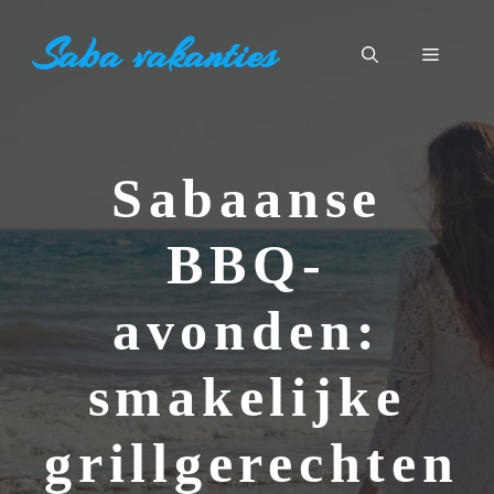
Ga
Saba vakanties
naar
Menu
de
inhoud
Sabaanse
BBQ-
avonden:
smakelijke
grillgerechten