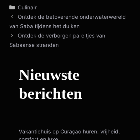
Categorieën
Culinair
Ontdek de betoverende onderwaterwereld
van Saba tijdens het duiken
Ontdek de verborgen pareltjes van
Sabaanse stranden
Nieuwste
berichten
Vakantiehuis op Curaçao huren: vrijheid,
comfort en luxe