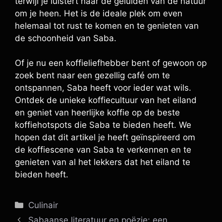
terwijl je luistert naar de geluiden van de natuur
om je heen. Het is de ideale plek om even
helemaal tot rust te komen en te genieten van
de schoonheid van Saba.
Of je nu een koffieliefhebber bent of gewoon op
zoek bent naar een gezellig café om te
ontspannen, Saba heeft voor ieder wat wils.
Ontdek de unieke koffiecultuur van het eiland
en geniet van heerlijke koffie op de beste
koffiehotspots die Saba te bieden heeft. We
hopen dat dit artikel je heeft geïnspireerd om
de koffiescene van Saba te verkennen en te
genieten van al het lekkers dat het eiland te
bieden heeft.
Categorieën
Culinair
Sabaanse literatuur en poëzie: een