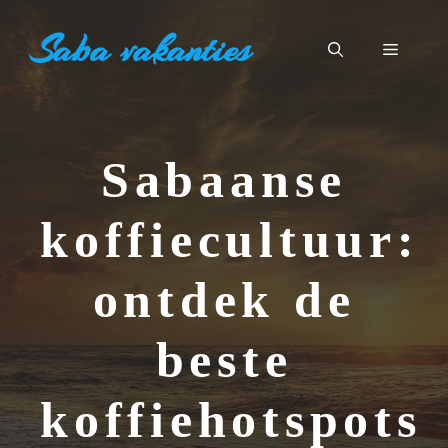
Ga
Saba vakanties
naar
Menu
de
inhoud
Sabaanse
koffiecultuur:
ontdek de
beste
koffiehotspots