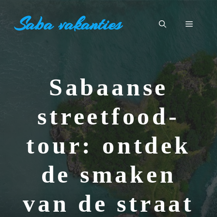
Ga
Saba vakanties
naar
Menu
de
inhoud
Sabaanse
streetfood-
tour: ontdek
de smaken
van de straat