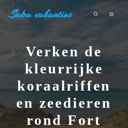
Ga
Saba vakanties
naar
Menu
de
inhoud
Verken de
kleurrijke
koraalriffen
en zeedieren
rond Fort