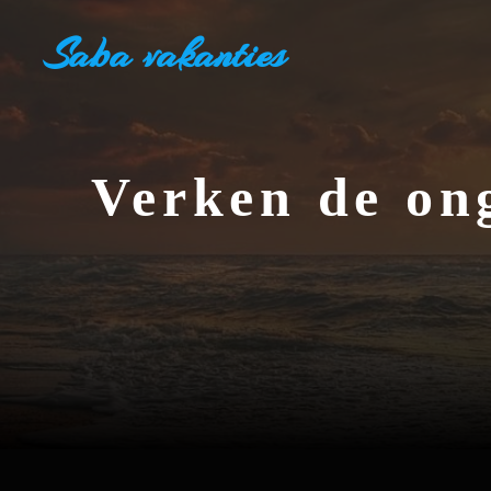
Ga
Saba vakanties
naar
de
inhoud
Verken de on