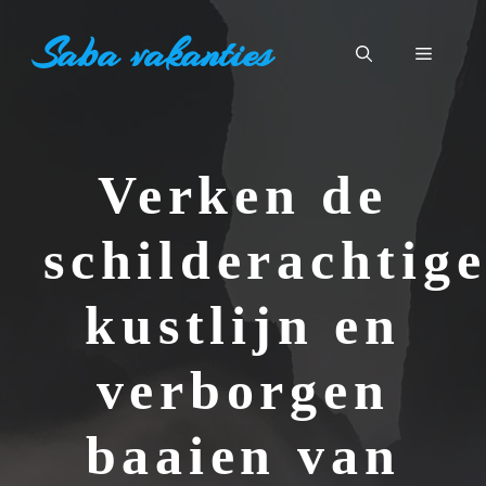
Ga
Saba vakanties
naar
Menu
de
inhoud
Verken de
schilderachtig
kustlijn en
verborgen
baaien van