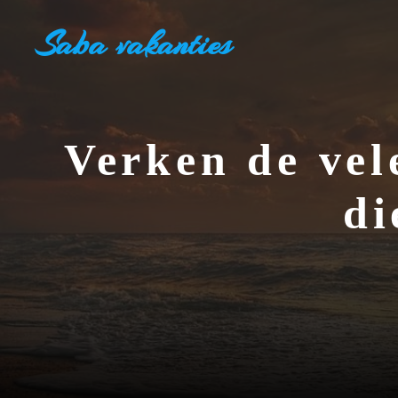
Ga
Saba vakanties
naar
de
inhoud
Verken de ve
di