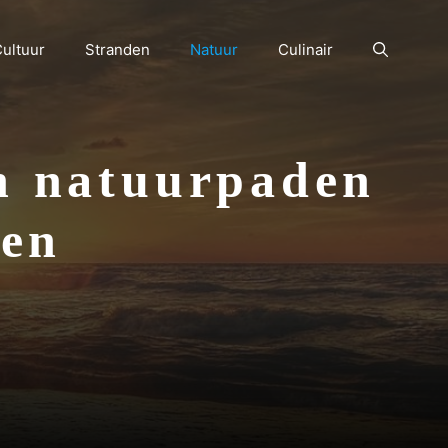
ultuur
Stranden
Natuur
Culinair
n natuurpaden
sen