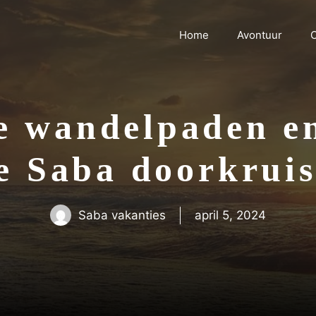
Home
Avontuur
C
le wandelpaden e
e Saba doorkrui
Saba vakanties
april 5, 2024